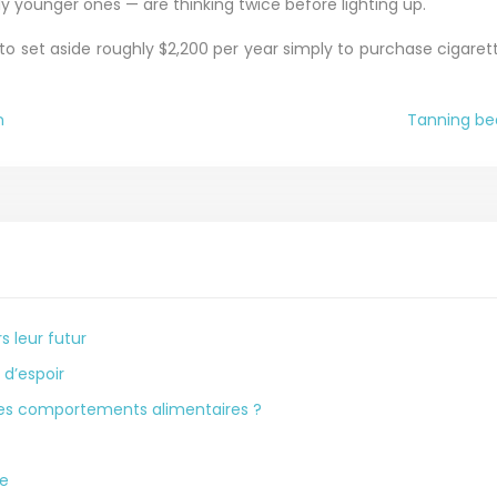
y younger ones — are thinking twice before lighting up.
to set aside roughly $2,200 per year simply to purchase cigarett
n
Tanning be
s leur futur
 d’espoir
 les comportements alimentaires ?
ne