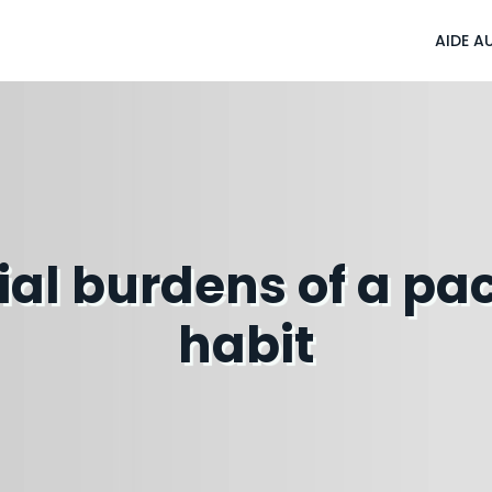
AIDE A
cial burdens of a p
habit